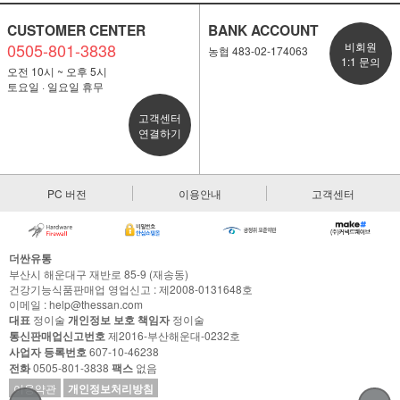
CUSTOMER CENTER
BANK ACCOUNT
0505-801-3838
비회원
농협 483-02-174063
1:1 문의
오전 10시 ~ 오후 5시
토요일 · 일요일 휴무
고객센터
연결하기
PC 버전
이용안내
고객센터
더싼유통
부산시 해운대구 재반로 85-9 (재송동)
건강기능식품판매업 영업신고 : 제2008-0131648호
이메일 : help@thessan.com
대표
정이술
개인정보 보호 책임자
정이술
통신판매업신고번호
제2016-부산해운대-0232호
사업자 등록번호
607-10-46238
전화
0505-801-3838
팩스
없음
이용약관
개인정보처리방침