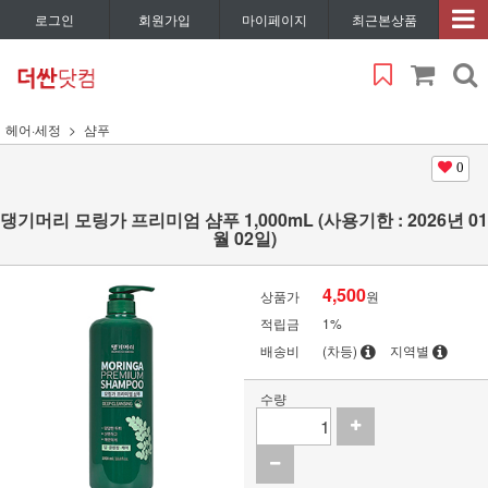
로그인
회원가입
마이페이지
최근본상품
헤어·세정
샴푸
0
댕기머리 모링가 프리미엄 샴푸 1,000mL (사용기한 : 2026년 01
월 02일)
4,500
상품가
원
적립금
1%
배송비
(차등)
지역별
수량