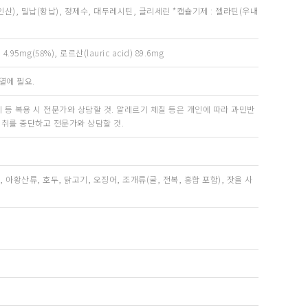
페인산), 밀납(황납), 정제수, 대두레시틴, 글리세린 *캡슐기제 : 젤라틴(우내
95mg(58%), 로르산(lauric acid) 89.6mg
열에 필요.
제 등 복용 시 전문가와 상담할 것. 알레르기 체질 등은 개인에 따라 과민반
섭취를 중단하고 전문가와 상담할 것.
 아황산류, 호두, 닭고기, 오징어, 조개류(굴, 전복, 홍합 포함), 잣을 사