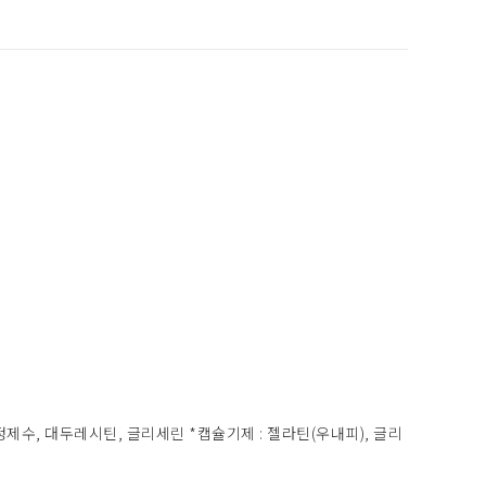
, 정제수, 대두레시틴, 글리세린 *캡슐기제 : 젤라틴(우내피), 글리