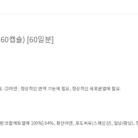
 60캡슐) [60일분]
. ②아연 : 정상적인 면역 기능에 필요, 정상적인 세포분열에 필요.
배합량:쏘팔메토열매 100%] 64%, 황산아연, 포도씨유(스페인산), 밀납(황납)