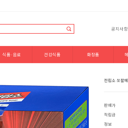
공지사항
식품·음료
건강식품
화장품
전립소 쏘팔메토 
판매가
적립금
정보