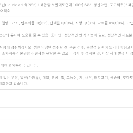
auric acid) 28%) / 배합량:쏘팔메토열매 100%] 64%, 황산아연, 포도씨유(스
카오색소
열량 0kcal, 탄수화물 0g(0%), 단백질 0g(0%), 지방 0g(0%), 나트륨 0mg(0%), 아연 4.
강의 유지에 도움을 줄 수 있음. ②아연 : 정상적인 면역 기능에 필요, 정상적인 세포분
 물과 함께 섭취하십시오. 성인 남성만 섭취할 것. 수술 전후, 출혈성 질환이 있거나 항응고
등 소화계통의 불편함과 설사를 유발할 수 있으니 식사 후 섭취할 것. 이상 사례 발생 시 
 위한 의약품이 아닙니다.
있는 우유, 알류(가금류), 메밀, 땅콩, 밀, 고등어, 게, 새우, 돼지고기, 복숭아, 토마토,
제조하고 있습니다.