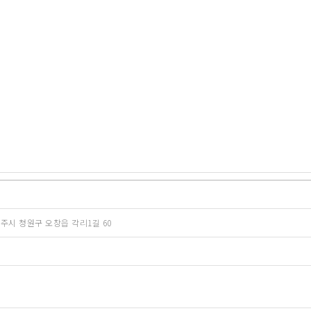
청주시 청원구 오창읍 각리1길 60