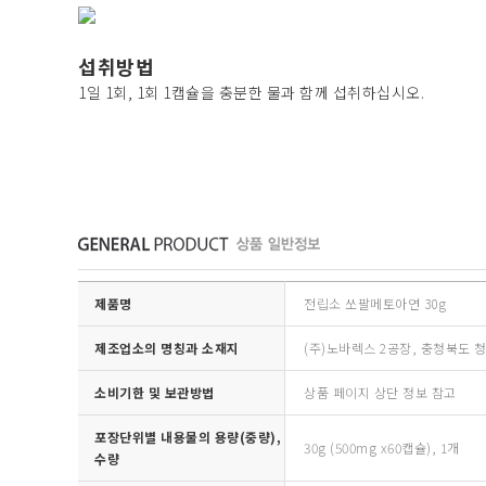
섭취방법
1일 1회, 1회 1캡슐을 충분한 물과 함께 섭취하십시오.
제품명
전립소 쏘팔메토아연 30g
제조업소의 명칭과 소재지
(주)노바렉스 2공장, 충청북도 
소비기한 및 보관방법
상품 페이지 상단 정보 참고
포장단위별 내용물의 용량(중량),
30g (500mg x60캡슐), 1개
수량