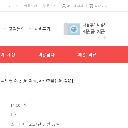
로그인
회원가입
주문조회
마이페이지
장바구니
고객문의
상품후기
헤어·세정
미용잡화
패션·의류
아연 30g (500mg x 60캡슐) [60일분]
14,500
원
1%
소비기한 : 2027년 04월 17일