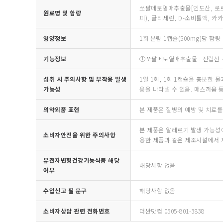
쏘팔메토열매추출물[인도산, 로르산(L
원료명 및 함량
피), 글리세린, D-소비톨액, 카
영양정보
1회 분량 1캡슐(500mg)당 함량 : 
기능정보
①쏘팔메토열매추출물 : 전립선 건
섭취 시 주의사항 및 부작용 발생
1일 1회, 1회 1캡슐을 충분한
가능성
응을 나타낼 수 있음. 매스꺼움 
의약외품 표현
본 제품은 질병의 예방 및 치료를
본 제품은 알레르기 발생 가능성이 
소비자안전을 위한 주의사항
용한 제품과 같은 제조시설에서 
유전자변형건강기능식품 해당
해당사항 없음
여부
수입신고 필 문구
해당사항 없음
소비자상담 관련 전화번호
더싼닷컴 0505-801-3838