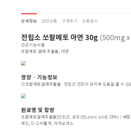
상세정보
관련상품
구매후기
상품문의
전립소 쏘팔메토 아연 30g
(500mg x
건강기능식품
쏘팔메토 열매 추출물, 아연
영양 · 기능정보
①쏘팔메토열매추출물 : 전립선 건강의 유지에 도움을 줄 수 있음
원료명 및 함량
쏘팔메토열매추출물[인도산, 로르산(Lauric acid) 28%) / 
세린, D-소비톨액, 카카오색소