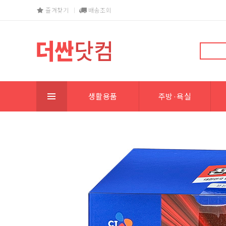
즐겨찾기
배송조회
생활용품
주방·욕실