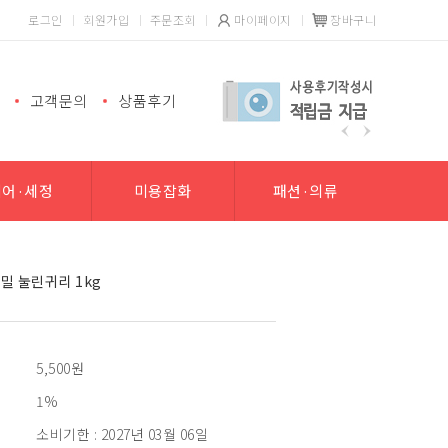
로그인
회원가입
주문조회
마이페이지
장바구니
고객문의
상품후기
헤어·세정
미용잡화
패션·의류
밀 눌린귀리 1kg
5,500
원
1%
소비기한 : 2027년 03월 06일