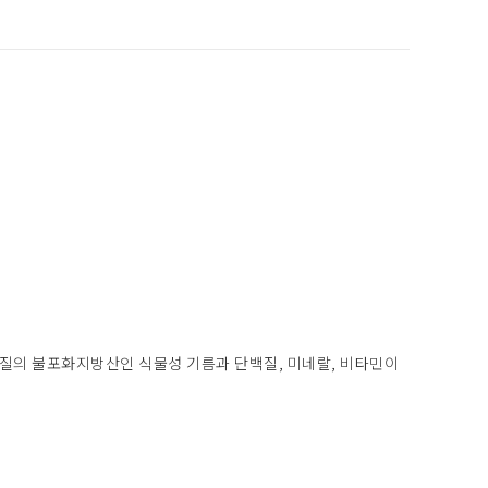
양질의 불포화지방산인 식물성 기름과 단백질, 미네랄, 비타민이