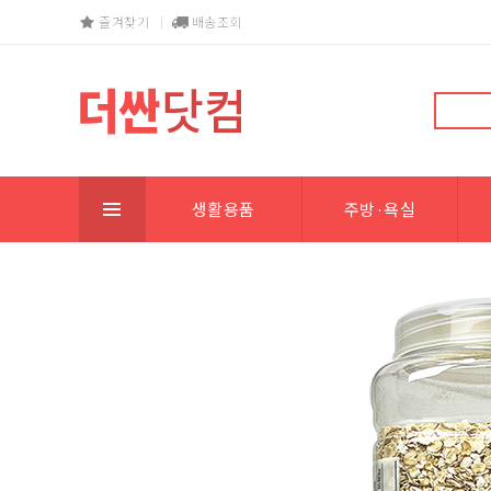
즐겨찾기
배송조회
생활용품
주방·욕실