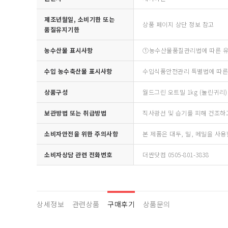
제조년월일, 소비기한 또는
상품 페이지 상단 정보 참고
품질유지기한
농수산물 표시사항
①농수산물품질관리법에 따른 유전
수입 농수축산물 표시사항
수입식품안전관리 특별법에 따른
상품구성
월드그린 오트밀 1kg (눌린귀리),
보관방법 또는 취급방법
직사광선 및 습기를 피해 건조하
소비자안전을 위한 주의사항
본 제품은 대두, 밀, 메밀을 사
소비자상담 관련 전화번호
더싼닷컴 0505-801-3838
상세정보
관련상품
구매후기
상품문의