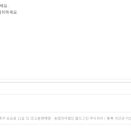
하세요.
 섭취하세요.
송파구 오금로 11길 51 ②소분판매원 : 농업회사법인 월드그린 주식회사 / 충북 괴산군 미선