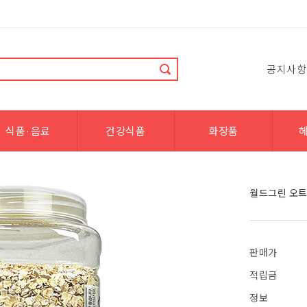
공지사항
식품·음료
건강식품
화장품
월드그린 오트
판매가
적립금
정보