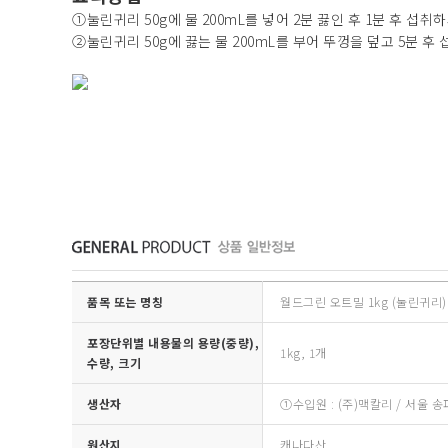
①눌린귀리 50g에 물 200mL를 넣어 2분 끓인 후 1분 후 섭취
②눌린귀리 50g에 끓는 물 200mL를 부어 뚜껑을 덮고 5분 후
품목 또는 명칭
월드그린 오트밀 1kg (눌린귀리)
포장단위별 내용물의 용량(중량),
1kg, 1개
수량, 크기
생산자
①수입원 : (주)맥칼리 / 서울 
원산지
캐나다산