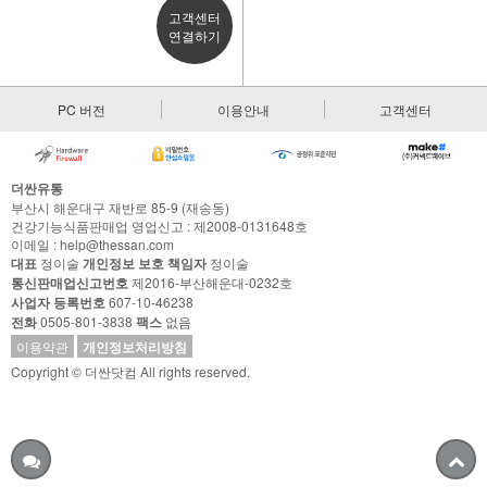
고객센터
연결하기
PC 버전
이용안내
고객센터
더싼유통
부산시 해운대구 재반로 85-9 (재송동)
건강기능식품판매업 영업신고 : 제2008-0131648호
이메일 : help@thessan.com
대표
정이술
개인정보 보호 책임자
정이술
통신판매업신고번호
제2016-부산해운대-0232호
사업자 등록번호
607-10-46238
전화
0505-801-3838
팩스
없음
이용약관
개인정보처리방침
Copyright © 더싼닷컴 All rights reserved.