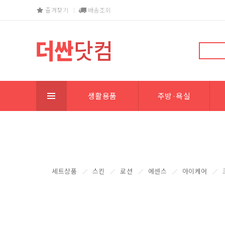
즐겨찾기
배송조회
생활용품
주방·욕실
세트상품
스킨
로션
에센스
아이케어