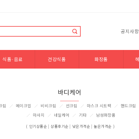
공지사항
식품·음료
건강식품
화장품
바디케어
크림
메이크업
비비크림
선크림
마스크 시트팩
핸드크림
마사지
네일케어
기타
남성화장품
|
|
|
(
인기상품순
상품후기순
낮은가격순
높은가격순
)