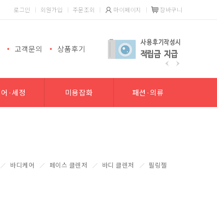
로그인
회원가입
주문조회
마이페이지
장바구니
고객문의
상품후기
헤어·세정
미용잡화
패션·의류
바디케어
페이스 클렌저
바디 클렌저
필링젤