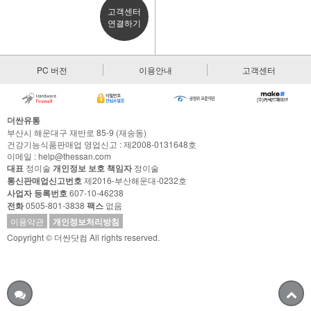
고객센터
연결하기
PC 버전
이용안내
고객센터
더싼유통
부산시 해운대구 재반로 85-9 (재송동)
건강기능식품판매업 영업신고 : 제2008-0131648호
이메일 : help@thessan.com
대표
정이술
개인정보 보호 책임자
정이술
통신판매업신고번호
제2016-부산해운대-0232호
사업자 등록번호
607-10-46238
전화
0505-801-3838
팩스
없음
이용약관
개인정보처리방침
Copyright © 더싼닷컴 All rights reserved.