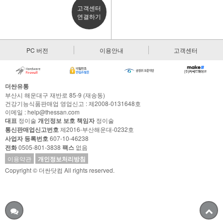
고객센터
연결하기
PC 버전
이용안내
고객센터
더싼유통
부산시 해운대구 재반로 85-9 (재송동)
건강기능식품판매업 영업신고 : 제2008-0131648호
이메일 : help@thessan.com
대표
정이술
개인정보 보호 책임자
정이술
통신판매업신고번호
제2016-부산해운대-0232호
사업자 등록번호
607-10-46238
전화
0505-801-3838
팩스
없음
이용약관
개인정보처리방침
Copyright © 더싼닷컴 All rights reserved.