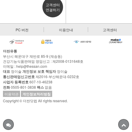
고객센터
연결하기
PC 버전
이용안내
고객센터
더싼유통
부산시 해운대구 재반로 85-9 (재송동)
건강기능식품판매업 영업신고 : 제2008-0131648호
이메일 : help@thessan.com
대표
정이술
개인정보 보호 책임자
정이술
통신판매업신고번호
제2016-부산해운대-0232호
사업자 등록번호
607-10-46238
전화
0505-801-3838
팩스
없음
이용약관
개인정보처리방침
Copyright © 더싼닷컴 All rights reserved.