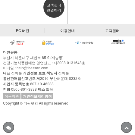
고객센터
연결하기
PC 버전
이용안내
고객센터
더싼유통
부산시 해운대구 재반로 85-9 (재송동)
건강기능식품판매업 영업신고 : 제2008-0131648호
이메일 : help@thessan.com
대표
정이술
개인정보 보호 책임자
정이술
통신판매업신고번호
제2016-부산해운대-0232호
사업자 등록번호
607-10-46238
전화
0505-801-3838
팩스
없음
이용약관
개인정보처리방침
Copyright © 더싼닷컴 All rights reserved.